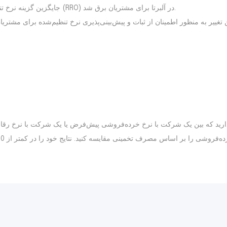
از اول ژانویه ۲۰۲۵، نرخ آخرین راه چاره (RoLR) جایگزین گزینه نرخ تنظیم‌شده (RRO) در آلبرتا برای مشتریان برق شد.