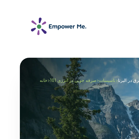
ق در البرتا
>
تاسیسات
>
صرفه جویی در انرژی 101
>
خانه